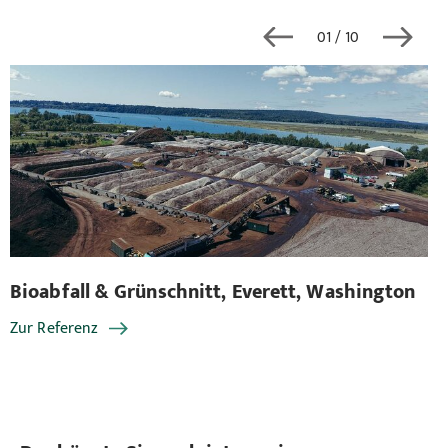
01
/ 10
Bioabfall & Grünschnitt, Everett, Washington
Bi
Zur Referenz
Zu