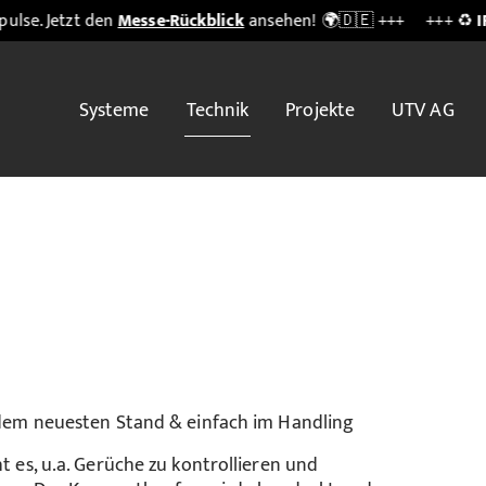
en
Messe-Rückblick
ansehen! 🌍🇩🇪 +++
+++ ♻️
IFAT Munich 2
Systeme
Technik
Projekte
UTV AG
dem neuesten Stand & einfach im Handling
es, u.a. Gerüche zu kontrollieren und