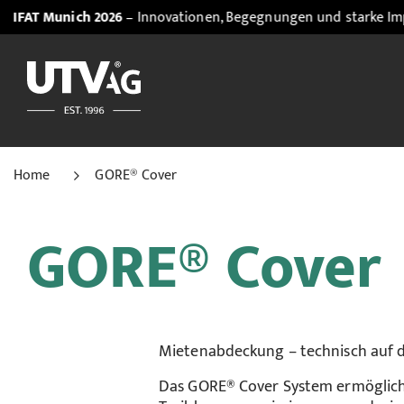
h 2026
– Innovationen, Begegnungen und starke Impulse. Jetzt d
Home
GORE® Cover
GORE® Cover
Mietenabdeckung – technisch auf 
Das GORE® Cover System ermöglicht 