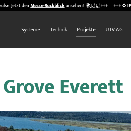
en
Messe-Rückblick
ansehen! 🌍🇩🇪 +++
+++ ♻️
IFAT Munich 2
Systeme
Technik
Projekte
UTV AG
 Grove Everett