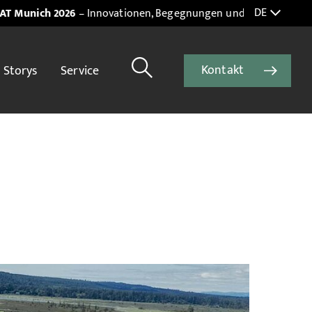
DE
026
– Innovationen, Begegnungen und starke Impulse. Jetzt den
M
Kontakt
Storys
Service