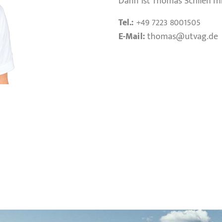
Dann ist Thomas Schlien Ih
Tel.:
+49 7223 8001505
E-Mail:
thomas
@utvag.de