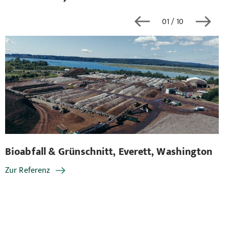
01
/ 10
Bioabfall & Grünschnitt, Everett, Washington
Bi
Zur Referenz
Zu