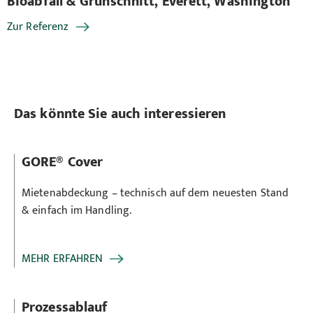
Bioabfall & Grünschnitt, Everett, Washington
Bi
Zur Referenz
Zu
Das könnte Sie auch interessieren
GORE® Cover
Mietenabdeckung – technisch auf dem neuesten Stand
& einfach im Handling.
MEHR ERFAHREN
Prozessablauf