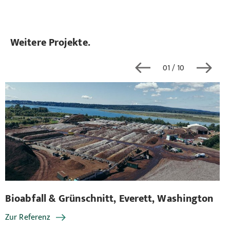
Weitere Projekte.
01
/ 10
Bioabfall & Grünschnitt, Everett, Washington
Bi
Zur Referenz
Zu